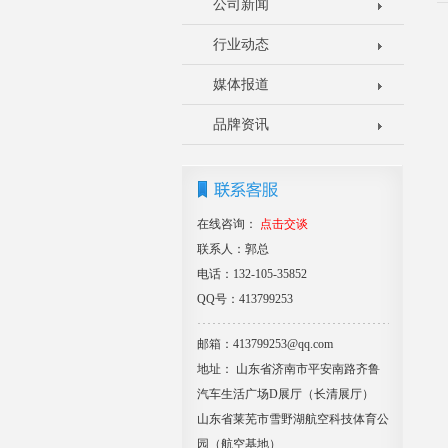
公司新闻
行业动态
媒体报道
品牌资讯
在线咨询：
点击交谈
联系人：郭总
电话：132-105-35852
QQ号：413799253
邮箱：413799253@qq.com
地址： 山东省济南市平安南路齐鲁
汽车生活广场D展厅（长清展厅）
山东省莱芜市雪野湖航空科技体育公
园（航空基地）